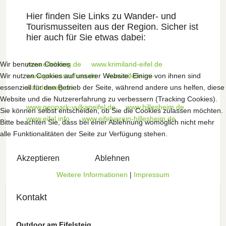
Hier finden Sie Links zu Wander- und
Tourismusseiten aus der Region. Sicher ist
hier auch für Sie etwas dabei:
www.eifelsteig.de
www.krimiland-eifel.de
Wir benutzen Cookies
www.genusszufuss.de
www.eifelkrimi-
Wir nutzen Cookies auf unserer Website. Einige von ihnen sind
wanderweg.de
essenziell für den Betrieb der Seite, während andere uns helfen, diese
Website und die Nutzererfahrung zu verbessern (Tracking Cookies).
www.geopark-vulkaneifel.de
www.hillesheim.de
Sie können selbst entscheiden, ob Sie die Cookies zulassen möchten.
www.eifel.info
www.eifelverein-hillesheim.de
Bitte beachten Sie, dass bei einer Ablehnung womöglich nicht mehr
alle Funktionalitäten der Seite zur Verfügung stehen.
Akzeptieren
Ablehnen
Weitere Informationen
|
Impressum
Kontakt
Outdoor am Eifelsteig